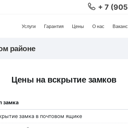
+ 7 (90
Услуги
Гарантия
Цены
О нас
Ваканс
ом районе
Цены на вскрытие замков
п замка
крытие замка в почтовом ящике