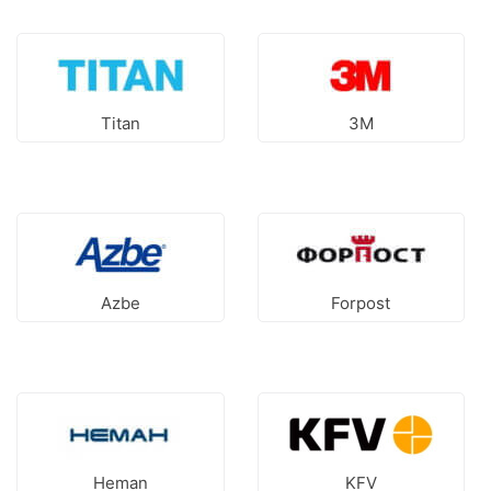
Titan
3М
Azbe
Forpost
Heman
KFV