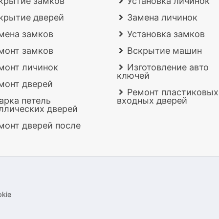
крытие замков
Установка личинок
крытие дверей
Замена личинок
мена замков
Установка замков
монт замков
Вскрытие машин
монт личинок
Изготовление авто
ключей
монт дверей
Ремонт пластиковых
арка петель
входных дверей
ллических дверей
монт дверей после
kie