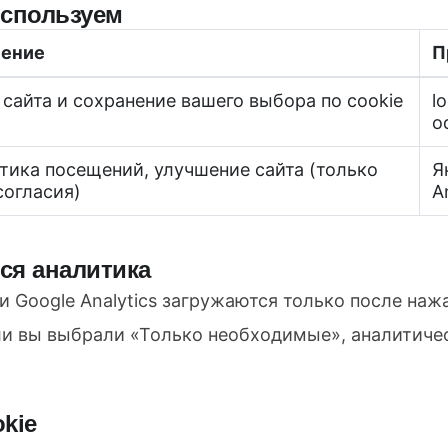
используем
чение
П
 сайта и сохранение вашего выбора по cookie
l
o
тика посещений, улучшение сайта (только
Я
согласия)
A
тся аналитика
 Google Analytics загружаются только после наж
ли вы выбрали «Только необходимые», аналитичес
okie