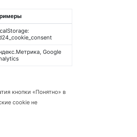
римеры
ocalStorage:
d24_cookie_consent
ндекс.Метрика, Google
nalytics
атия кнопки «Понятно» в
кие cookie не