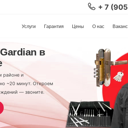
+ 7 (90
Услуги
Гарантия
Цены
О нас
Ваканс
Gardian в
е
м районе и
но ~20 минут. Откроем
еждений — звоните.