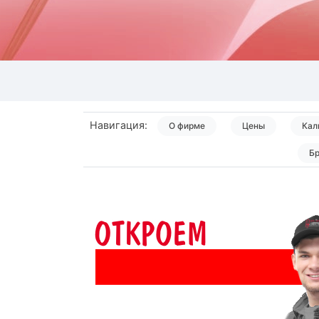
Навигация:
О фирме
Цены
Кал
Б