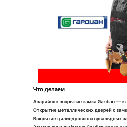
Что делаем
Аварийное вскрытие замка Gardian
— ко
Открытие металлических дверей с замк
Вскрытие цилиндровых и сувальдных за
Замена личинки/замка Gardian
после вск