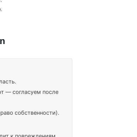
.
an
ласть.
от — согласуем после
раво собственности).
одит к повреждениям