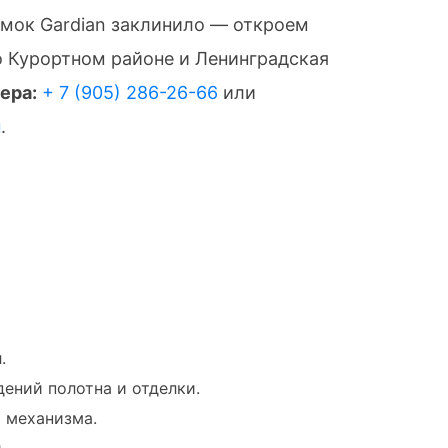
амок Gardian заклинило — откроем
о Курортном районе и Ленинградская
ера:
+ 7 (905) 286-26-66
или
н
.
.
ений полотна и отделки.
 механизма.
.