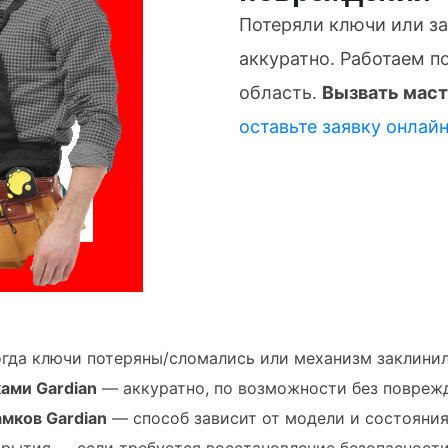
Потеряли ключи или з
аккуратно. Работаем п
область.
Вызвать маст
оставьте заявку онлай
гда ключи потеряны/сломались или механизм заклинил
ами Gardian
— аккуратно, по возможности без поврежд
мков Gardian
— способ зависит от модели и состояния
рытия — если требуется восстановление безопасности